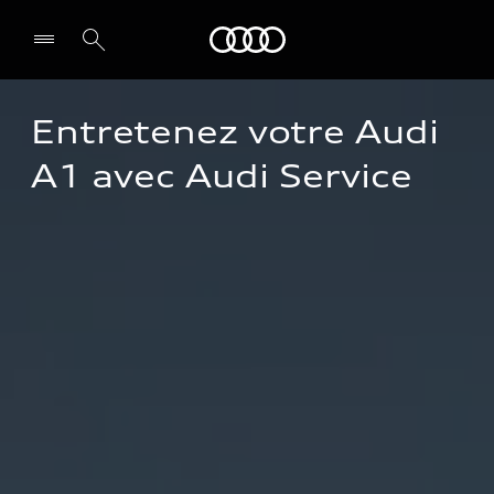
Audi Guadeloupe
Entretenez votre Audi 
Select dealer
A1 avec Audi Service