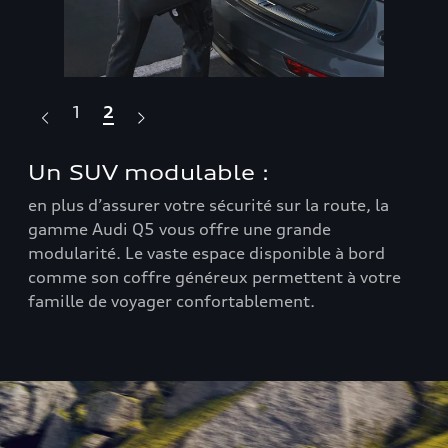
1
2
Un SUV modulable :
To
nde
en plus d’assurer votre sécurité sur la route, la
l’A
gamme Audi Q5 vous offre une grande
élé
ions
modularité. Le vaste espace disponible à bord
épu
n
comme son coffre généreux permettent à votre
hau
famille de voyager confortablement.
mét