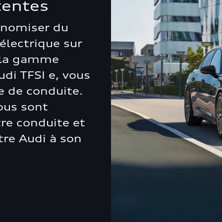
tentes
onomiser du
électrique sur
, la gamme
di TFSI e, vous
 de conduite.
ous sont
re conduite et
re Audi à son