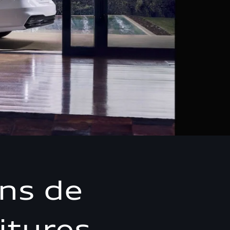
ons de
itures