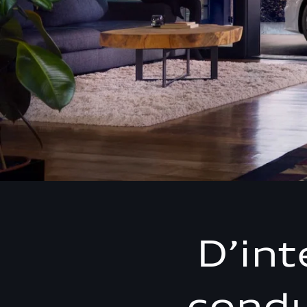
D’int
condu