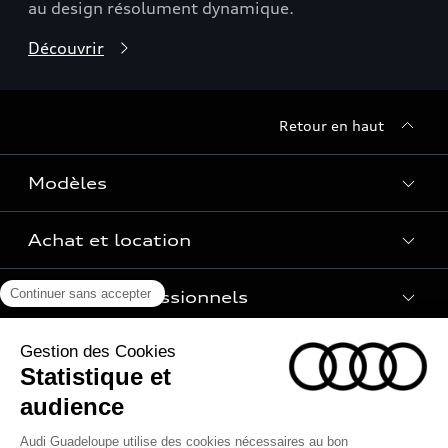
au design résolument dynamique.
Découvrir
Retour en haut
Modèles
Achat et location
Voir les modèles
Pour les professionnels
Réservation et option d'achat
Financer mon Audi
Univers Audi
Voiture électrique
Garanties Audi
Voiture hybride
Contact
Histoire du progrès
Voiture commerciale