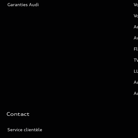
Garanties Audi
V
Vo
Ac
Av
F
T
L
A
A
Contact
Service clientèle