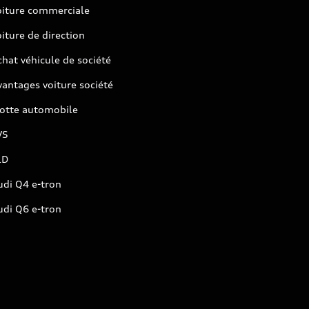
oiture commerciale
iture de direction
hat véhicule de société
antages voiture société
lotte automobile
VS
LD
udi Q4 e-tron
udi Q6 e-tron