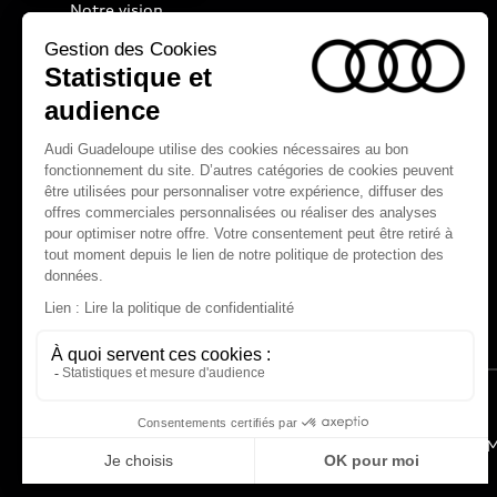
Notre vision
Audi Sport
Nos technologies
myAudi experience
Programme culturel Audi talents
Espace actualités Audi
M
© 2025 SGDM Guadeloupe. Tous droits réservés.