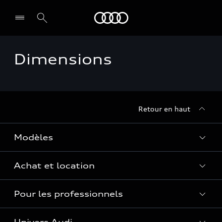
Audi Guadeloupe
Dimensions
Select dealer
Retour en haut
Modèles
Achat et location
Voir les modèles
Pour les professionnels
Réservation et option d'achat
Financer mon Audi