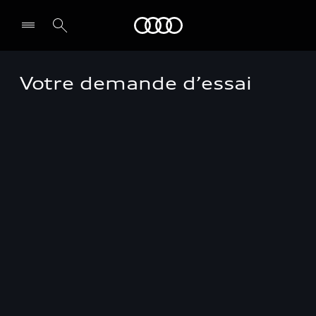
Audi Guadeloupe
Votre demande d’essai
Select dealer