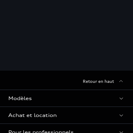
Retour en haut
Modèles
Achat et location
Voir les modèles
Pour les professionnels