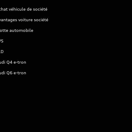
hat véhicule de société
antages voiture société
lotte automobile
VS
LD
udi Q4 e-tron
udi Q6 e-tron