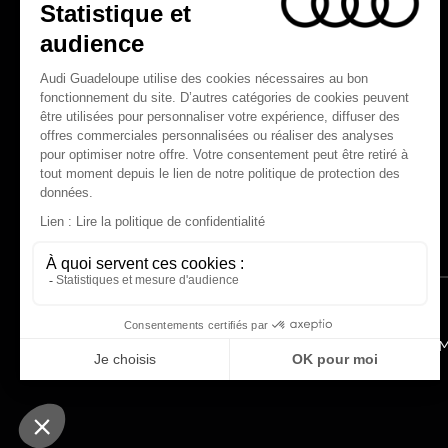
Nos technologies
myAudi experience
Programme culturel Audi talents
Espace actualités Audi
M
© 2025 SGDM Guadeloupe. Tous droits réservés.