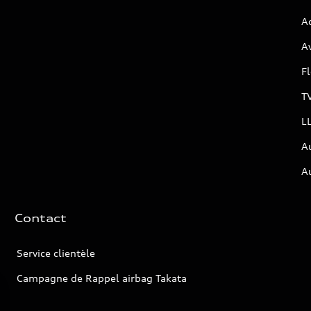
Ac
Av
F
T
L
A
A
Contact
Service clientèle
Campagne de Rappel airbag Takata