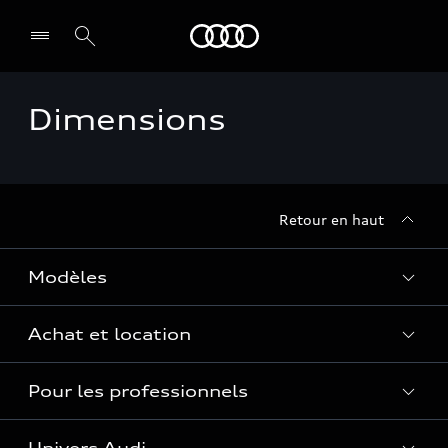
Audi Guadeloupe
Dimensions
Select dealer
Retour en haut
Modèles
Achat et location
Voir les modèles
Pour les professionnels
Réservation et option d'achat
Financer mon Audi