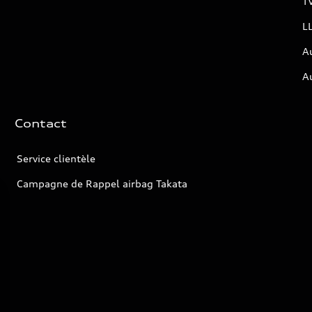
T
L
A
A
Contact
Service clientèle
Campagne de Rappel airbag Takata