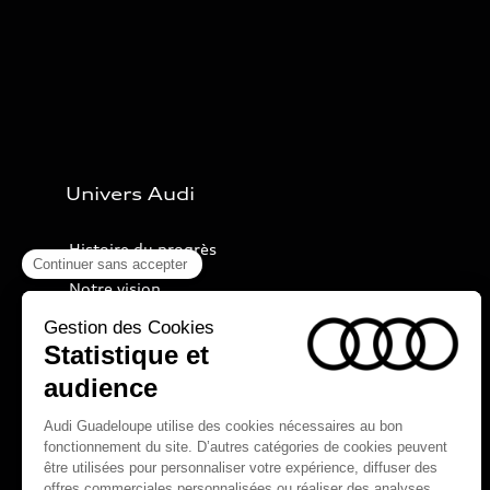
Univers Audi
Histoire du progrès
Notre vision
Audi Sport
Nos technologies
myAudi experience
Programme culturel Audi talents
Espace actualités Audi