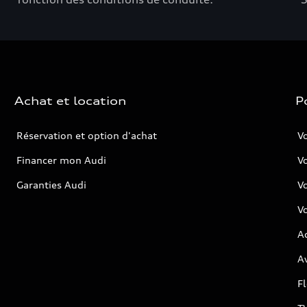
Achat et location
P
Réservation et option d'achat
Vo
Financer mon Audi
Vo
Garanties Audi
V
Vo
Ac
Av
F