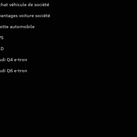
hat véhicule de société
antages voiture société
lotte automobile
VS
LD
udi Q4 e-tron
udi Q6 e-tron