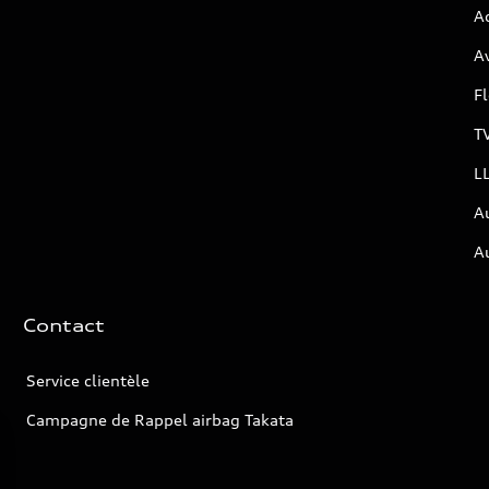
Ac
Av
F
T
L
A
A
Contact
Service clientèle
Campagne de Rappel airbag Takata