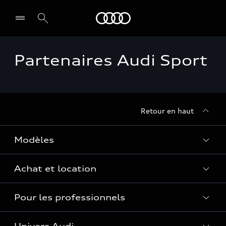
Audi Guadeloupe
Partenaires Audi Sport
Select dealer
Retour en haut
Modèles
Achat et location
Voir les modèles
Pour les professionnels
Réservation et option d'achat
Financer mon Audi