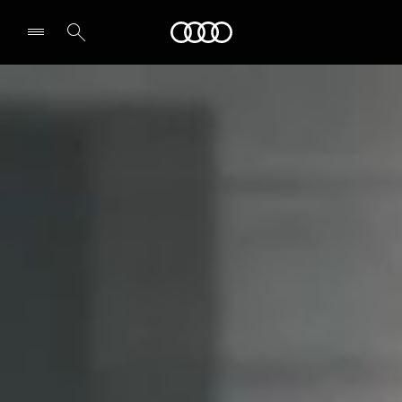
Audi Guadeloupe
Select dealer