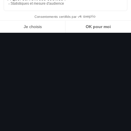
Nos concept cars Audi
sphere
Façonner
l’avenir, dès
aujourd’hui