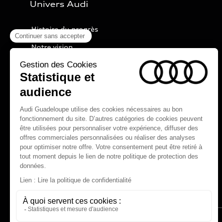
Univers Audi
Histoire du progrès
Notre vision
Audi Sport
Nos technologies
myAudi experience
Programme culturel Audi talents
Espace actualités Audi