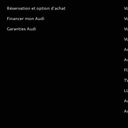
Réservation et option d'achat
Vo
Financer mon Audi
Vo
Garanties Audi
V
Vo
Ac
Av
F
T
L
A
A