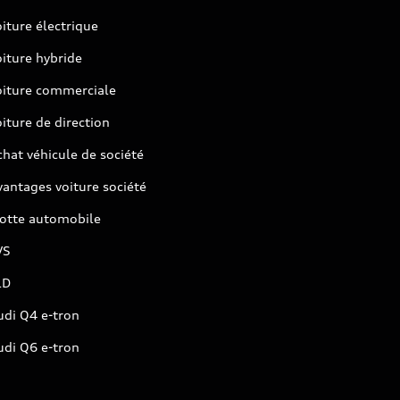
iture électrique
iture hybride
oiture commerciale
iture de direction
hat véhicule de société
antages voiture société
lotte automobile
VS
LD
udi Q4 e-tron
udi Q6 e-tron