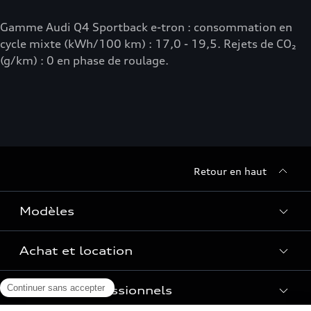
Gamme Audi Q4 Sportback e-tron : consommation en
cycle mixte (kWh/100 km) : 17,0 - 19,5. Rejets de CO₂
(g/km) : 0 en phase de roulage.
Retour en haut
Modèles
Achat et location
Voir les modèles
Pour les professionnels
Réservation et option d'achat