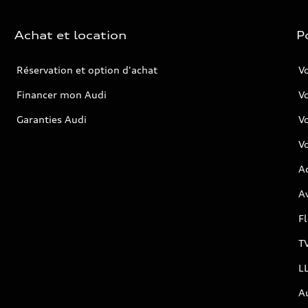
Achat et location
P
Réservation et option d'achat
Vo
Financer mon Audi
Vo
Garanties Audi
V
Vo
Ac
Av
F
T
L
A