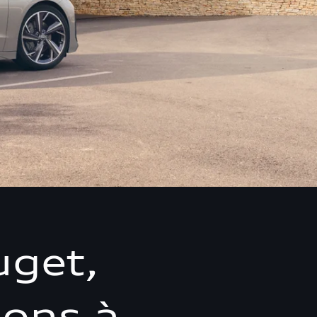
uget,
ions à