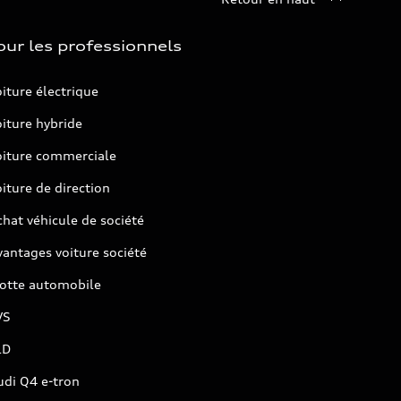
our les professionnels
iture électrique
iture hybride
oiture commerciale
iture de direction
hat véhicule de société
antages voiture société
lotte automobile
VS
LD
udi Q4 e-tron