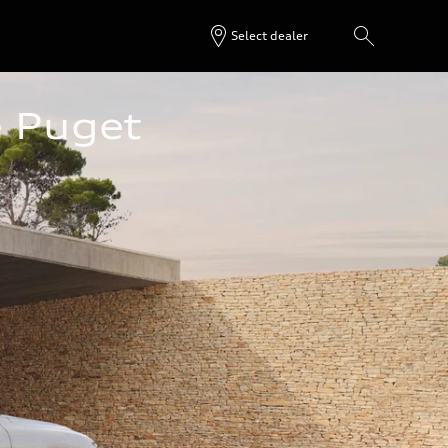
Select dealer
e Puget