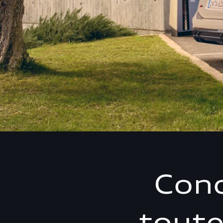
Conc
toute