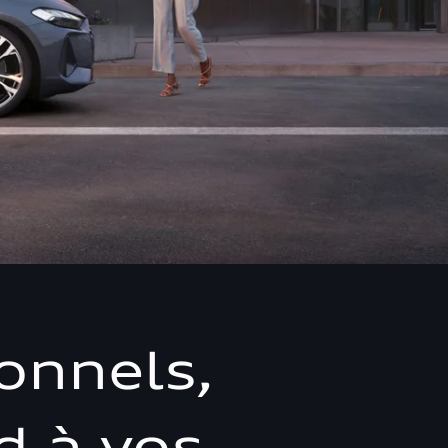
onnels,
d à vos