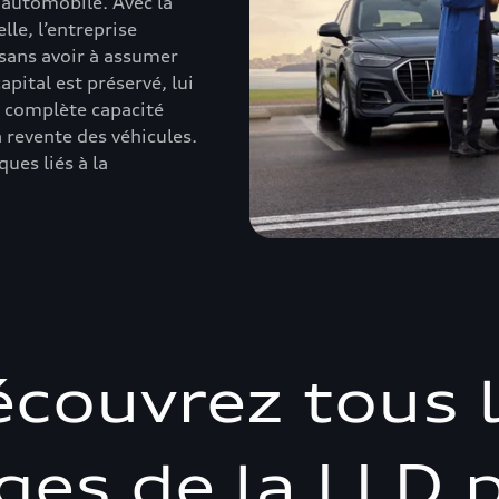
 automobile. Avec la
lle, l’entreprise
 sans avoir à assumer
apital est préservé, lui
e complète capacité
a revente des véhicules.
ues liés à la
couvrez tous 
ges de la LLD p