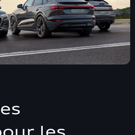
les
our les