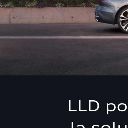
LLD po
la sol