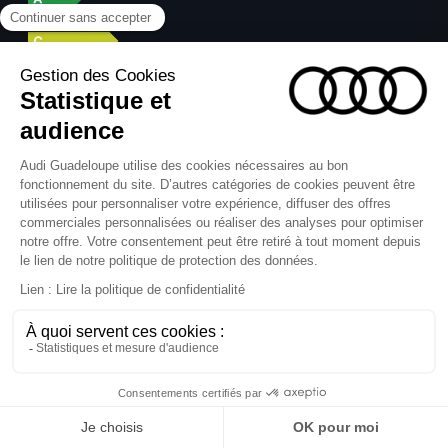
Audi A6
Consommation en cycle mixte (WLTP) (l/100 km)
: 4,9–6,0. Émissions de CO2 (WLTP) (g/km) :
128–156.