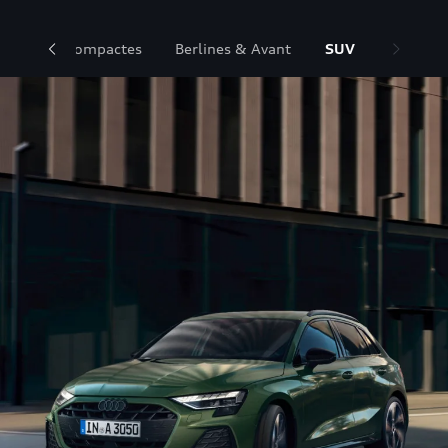
tadines & Compactes
Berlines & Avant
SUV