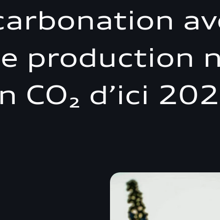
carbonation av
de production 
n CO₂ d’ici 20