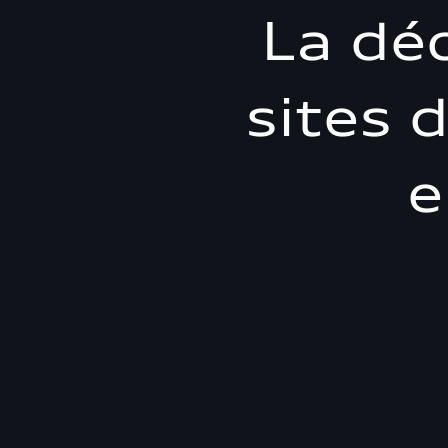
La dé
sites 
e