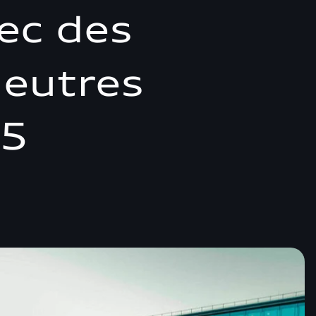
ec des
neutres
25